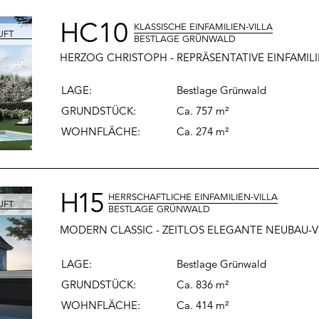
HC10
KLASSISCHE EINFAMILIEN-VILLA
BESTLAGE GRÜNWALD
HERZOG CHRISTOPH - REPRÄSENTATIVE EINFAMIL
LAGE:
Bestlage Grünwald
GRUNDSTÜCK:
Ca. 757 m²
WOHNFLÄCHE
:
Ca. 274 m²
H15
HERRSCHAFTLICHE EINFAMILIEN-VILLA
BESTLAGE GRÜNWALD
MODERN CLASSIC - ZEITLOS ELEGANTE NEUBAU-
LAGE:
Bestlage Grünwald
GRUNDSTÜCK:
Ca. 836 m²
WOHNFLÄCHE
:
Ca. 414 m²