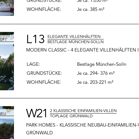
GRUNDSTÜCKE:
Je ca. 1.050
m²
WOHNFLÄCHE
:
Je ca. 385
m²
L13
ELEGANTE VILLENHÄLFTEN
BESTLAGE MÜNCHEN-SOLLN
MODERN CLASSIC - 4 ELEGANTE VILLENHÄLFTEN
LAGE:
Bestlage München-Solln
GRUNDSTÜCKE:
Je ca. 294- 376
m²
WOHNFLÄCHE
:
Je ca. 203-221
m²
W21
2 KLASSISCHE EINFAMILIEN-VILLEN
TOPLAGE GRÜNWALD
PARK HOMES - KLASSISCHE NEUBAU-EINFAMILIEN-V
GRÜNWALD